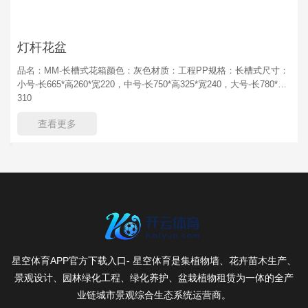
灯杆花盆
品名：MM-长槽式花箱颜色：灰色材质：工程PP规格：长槽式尺寸：
小号-长665*高260*宽220，中号-长750*高325*宽240，大号-长780*高
310
查看更多
星空体育APP官方下载入口- 星空体育是集植物墙、花卉苗木生产、
景观设计、园林绿化工程、绿化养护、盆栽植物租赁为一体的全产
业链城市景观综合生态系统运营商。