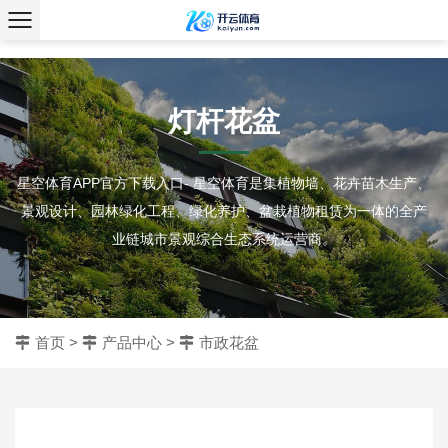
、
灯杆花盆
星空体育APP官方下载入口- 星空体育是集植物墙、花卉苗木生产、
景观设计、园林绿化工程、绿化养护、盆栽植物租赁为一体的全产
业链城市景观综合生态系统运营商。
首页
>
产品中心
>
市政花盆