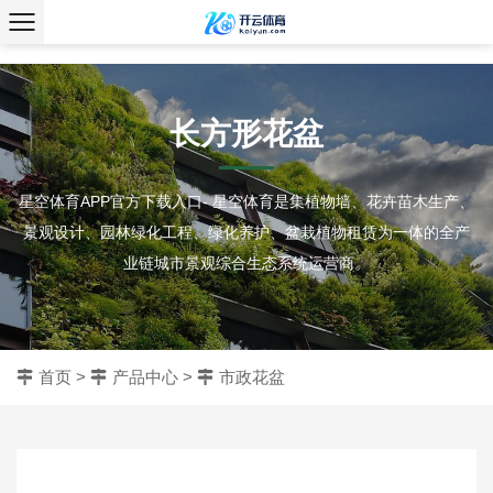
、
长方形花盆
星空体育APP官方下载入口- 星空体育是集植物墙、花卉苗木生产、
景观设计、园林绿化工程、绿化养护、盆栽植物租赁为一体的全产
业链城市景观综合生态系统运营商。
首页
>
产品中心
>
市政花盆