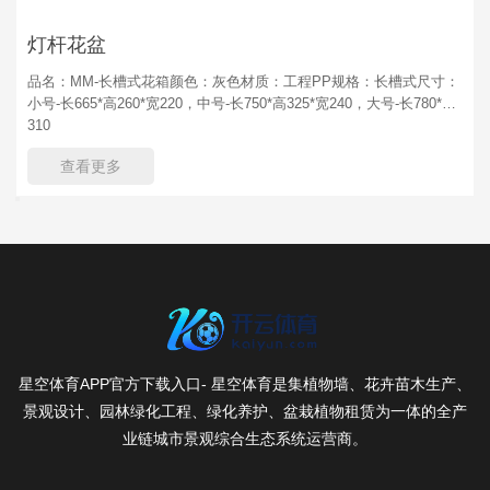
灯杆花盆
品名：MM-长槽式花箱颜色：灰色材质：工程PP规格：长槽式尺寸：
小号-长665*高260*宽220，中号-长750*高325*宽240，大号-长780*高
310
查看更多
星空体育APP官方下载入口- 星空体育是集植物墙、花卉苗木生产、
景观设计、园林绿化工程、绿化养护、盆栽植物租赁为一体的全产
业链城市景观综合生态系统运营商。