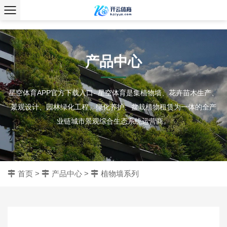
、
产品中心
星空体育APP官方下载入口- 星空体育是集植物墙、花卉苗木生产、
景观设计、园林绿化工程、绿化养护、盆栽植物租赁为一体的全产
业链城市景观综合生态系统运营商。
首页
>
产品中心
>
植物墙系列