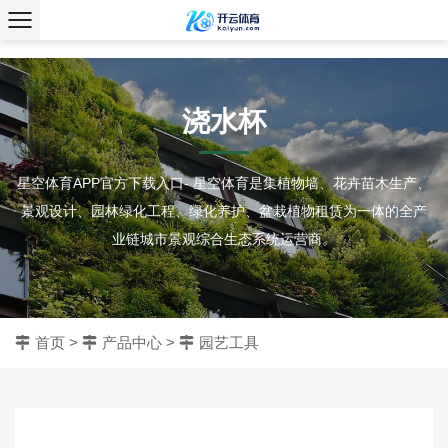
、
浇水杯
星空体育APP官方下载入口- 星空体育是集植物墙、花卉苗木生产、
景观设计、园林绿化工程、绿化养护、盆栽植物租赁为一体的全产
业链城市景观综合生态系统运营商。
首页
>
产品中心
>
园艺工具